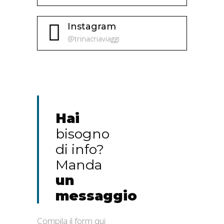
Instagram
@trinacriaviaggi
Hai
bisogno
di info?
Manda
un
messaggio
Compila il form qui